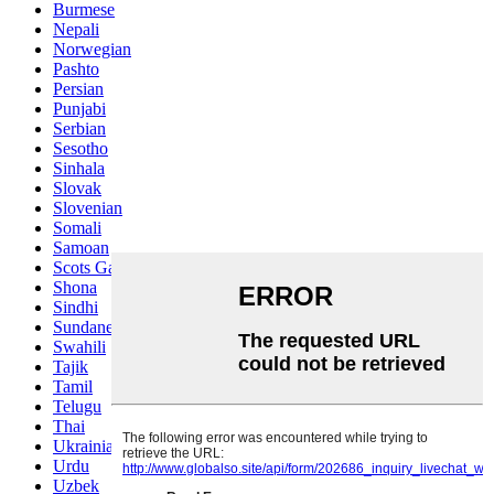
Burmese
Nepali
Norwegian
Pashto
Persian
Punjabi
Serbian
Sesotho
Sinhala
Slovak
Slovenian
Somali
Samoan
Scots Gaelic
Shona
Sindhi
Sundanese
Swahili
Tajik
Tamil
Telugu
Thai
Ukrainian
Urdu
Uzbek