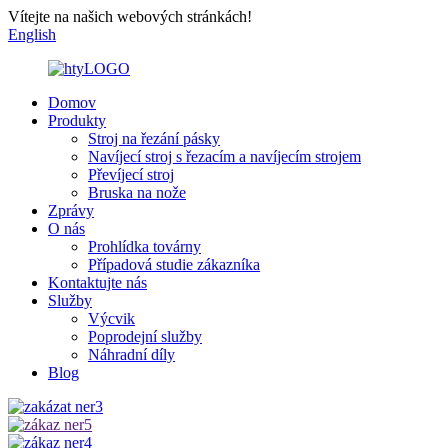
Vítejte na našich webových stránkách!
English
Domov
Produkty
Stroj na řezání pásky
Navíjecí stroj s řezacím a navíjecím strojem
Převíjecí stroj
Bruska na nože
Zprávy
O nás
Prohlídka továrny
Případová studie zákazníka
Kontaktujte nás
Služby
Výcvik
Poprodejní služby
Náhradní díly
Blog