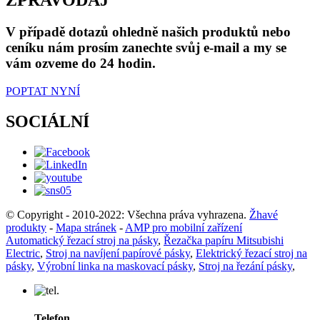
ZPRAVODAJ
V případě dotazů ohledně našich produktů nebo
ceníku nám prosím zanechte svůj e-mail a my se
vám ozveme do 24 hodin.
POPTAT NYNÍ
SOCIÁLNÍ
© Copyright - 2010-2022: Všechna práva vyhrazena.
Žhavé
produkty
-
Mapa stránek
-
AMP pro mobilní zařízení
Automatický řezací stroj na pásky
,
Řezačka papíru Mitsubishi
Electric
,
Stroj na navíjení papírové pásky
,
Elektrický řezací stroj na
pásky
,
Výrobní linka na maskovací pásky
,
Stroj na řezání pásky
,
Telefon