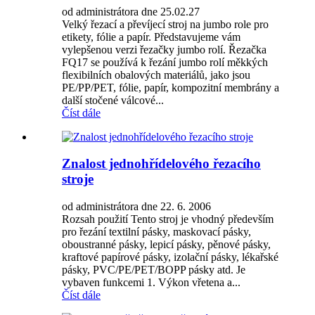
od administrátora dne 25.02.27
Velký řezací a převíjecí stroj na jumbo role pro
etikety, fólie a papír. Představujeme vám
vylepšenou verzi řezačky jumbo rolí. Řezačka
FQ17 se používá k řezání jumbo rolí měkkých
flexibilních obalových materiálů, jako jsou
PE/PP/PET, fólie, papír, kompozitní membrány a
další stočené válcové...
Číst dále
Znalost jednohřídelového řezacího
stroje
od administrátora dne 22. 6. 2006
Rozsah použití Tento stroj je vhodný především
pro řezání textilní pásky, maskovací pásky,
oboustranné pásky, lepicí pásky, pěnové pásky,
kraftové papírové pásky, izolační pásky, lékařské
pásky, PVC/PE/PET/BOPP pásky atd. Je
vybaven funkcemi 1. Výkon vřetena a...
Číst dále