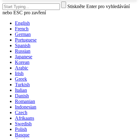
Stiskněte Enter pro vyhledávání
nebo ESC pro zavření
English
French
German
Portuguese
Spanish
Russian
Japanese
Korean
Arabic
Irish
Greek
Turkish
Italian
Danish
Romanian
Indonesian
Czech
Afrikaans
Swedish
Polish
Basque