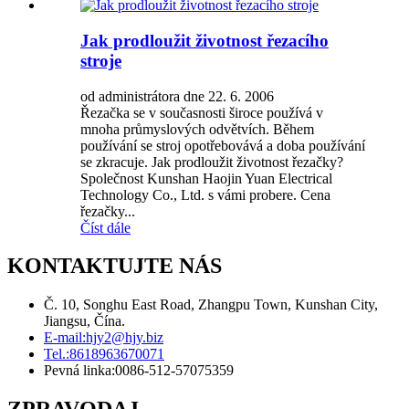
Jak prodloužit životnost řezacího
stroje
od administrátora dne 22. 6. 2006
Řezačka se v současnosti široce používá v
mnoha průmyslových odvětvích. Během
používání se stroj opotřebovává a doba používání
se zkracuje. Jak prodloužit životnost řezačky?
Společnost Kunshan Haojin Yuan Electrical
Technology Co., Ltd. s vámi probere. Cena
řezačky...
Číst dále
KONTAKTUJTE NÁS
Č. 10, Songhu East Road, Zhangpu Town, Kunshan City,
Jiangsu, Čína.
E-mail:
hjy2@hjy.biz
Tel.:
8618963670071
Pevná linka:
0086-512-57075359