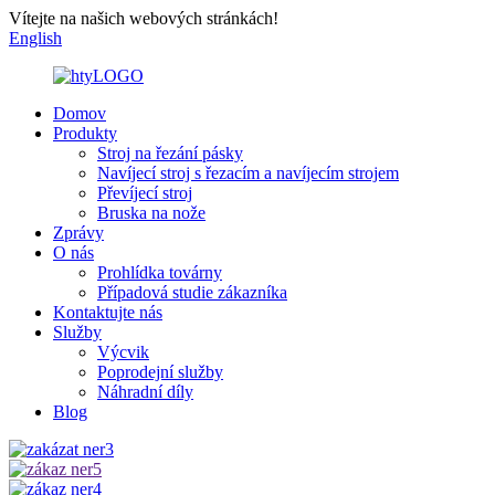
Vítejte na našich webových stránkách!
English
Domov
Produkty
Stroj na řezání pásky
Navíjecí stroj s řezacím a navíjecím strojem
Převíjecí stroj
Bruska na nože
Zprávy
O nás
Prohlídka továrny
Případová studie zákazníka
Kontaktujte nás
Služby
Výcvik
Poprodejní služby
Náhradní díly
Blog