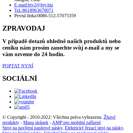
E-mail:
hjy2@hjy.biz
Tel.:
8618963670071
Pevná linka:
0086-512-57075359
ZPRAVODAJ
V případě dotazů ohledně našich produktů nebo
ceníku nám prosím zanechte svůj e-mail a my se
vám ozveme do 24 hodin.
POPTAT NYNÍ
SOCIÁLNÍ
© Copyright - 2010-2022: Všechna práva vyhrazena.
Žhavé
produkty
-
Mapa stránek
-
AMP pro mobilní zařízení
Stroj na navíjení papírové pásky
,
Elektrický řezací stroj na pásky
,