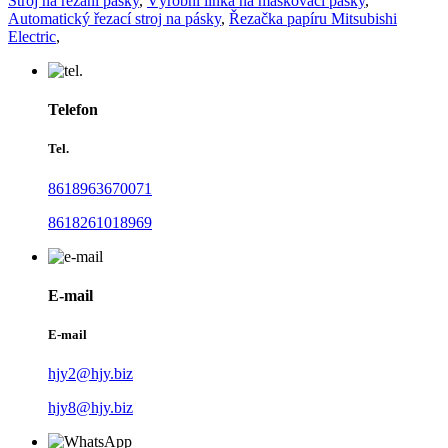
Stroj na řezání pásky
,
Výrobní linka na maskovací pásky
,
Automatický řezací stroj na pásky
,
Řezačka papíru Mitsubishi
Electric
,
Telefon
Tel.
8618963670071
8618261018969
E-mail
E-mail
hjy2@hjy.biz
hjy8@hjy.biz