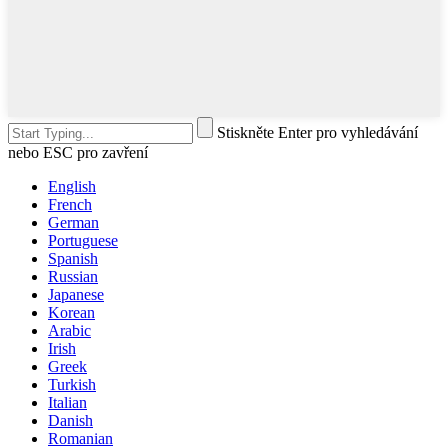
Stiskněte Enter pro vyhledávání
nebo ESC pro zavření
English
French
German
Portuguese
Spanish
Russian
Japanese
Korean
Arabic
Irish
Greek
Turkish
Italian
Danish
Romanian