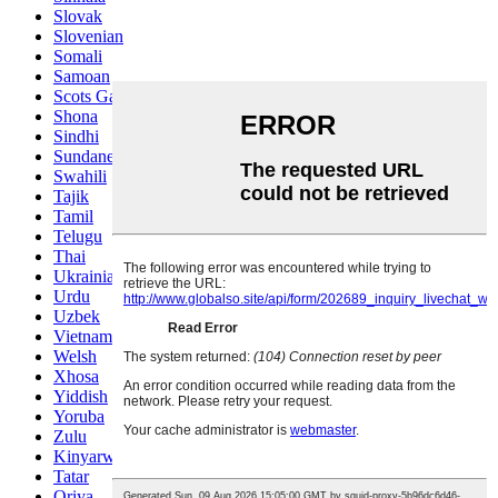
Slovak
Slovenian
Somali
Samoan
Scots Gaelic
Shona
Sindhi
Sundanese
Swahili
Tajik
Tamil
Telugu
Thai
Ukrainian
Urdu
Uzbek
Vietnamese
Welsh
Xhosa
Yiddish
Yoruba
Zulu
Kinyarwanda
Tatar
Oriya