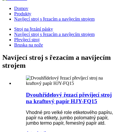
Domov
Produkty
Navíjecí stroj s řezacím a navíjecím strojem
Stroj na řezání pásky
Navíjecí stroj s řezacím a navíjecím strojem
Převíjecí stroj
Bruska na nože
Navíjecí stroj s řezacím a navíjecím
strojem
Dvouhřídelový řezací převíjecí stroj
na kraftový papír HJY-FQ15
Vhodné pro velké role etiketového papíru,
papír na etikety, jumbo polomatný papír,
jumbo termo papír, řemeslný papír atd.