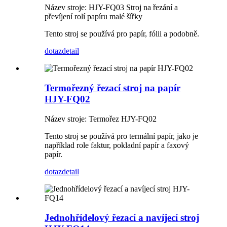
Název stroje: HJY-FQ03 Stroj na řezání a
převíjení rolí papíru malé šířky
Tento stroj se používá pro papír, fólii a podobně.
dotaz
detail
Termořezný řezací stroj na papír
HJY-FQ02
Název stroje: Termořez HJY-FQ02
Tento stroj se používá pro termální papír, jako je
například role faktur, pokladní papír a faxový
papír.
dotaz
detail
Jednohřídelový řezací a navíjecí stroj