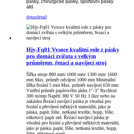
pásky, chirurgické pásky, sportovní pásky
atd.
dotaz
detail
Hjy-Fq01 Vysoce kvalitní role z pásky
pro domácí zvířata s velkým
průměrem, řezací a navíjecí stroj
Šířka stroje 800 mm/ 1000 mm/ 1300 mm/ 1600
mm Max. průměr odvíjení 1000 mm Minimální
šířka řezání 5 mm Max. průměr navíjení 650 mm
Vnitřní průměr papírového jádra 1″-3″ Rychlost
300 m/min Napětí 380 V 50 Hz 3 fáze nebo na
zakázku Řezací navíjecí páska je vhodná pro
řezání a převíjení měkkých materiálů, jako je
páska, papír, fólie, netkaná textilie, bopp, fólie,
etiketový papír atd. Řezací navíjecí páska je
vhodná pro řezání a převíjení měkkých materiálů,
jako je páska, papír, fólie, netkaná textilie, bopp,
fólie, etiketový papír, ...