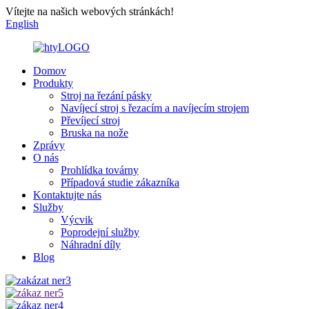
Vítejte na našich webových stránkách!
English
Domov
Produkty
Stroj na řezání pásky
Navíjecí stroj s řezacím a navíjecím strojem
Převíjecí stroj
Bruska na nože
Zprávy
O nás
Prohlídka továrny
Případová studie zákazníka
Kontaktujte nás
Služby
Výcvik
Poprodejní služby
Náhradní díly
Blog