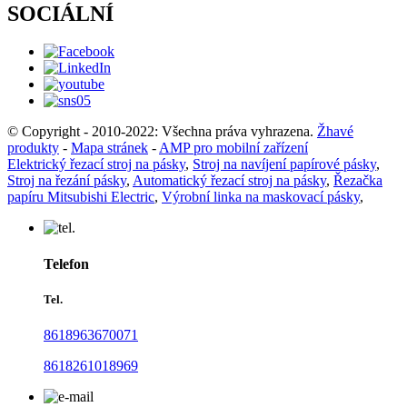
SOCIÁLNÍ
© Copyright - 2010-2022: Všechna práva vyhrazena.
Žhavé
produkty
-
Mapa stránek
-
AMP pro mobilní zařízení
Elektrický řezací stroj na pásky
,
Stroj na navíjení papírové pásky
,
Stroj na řezání pásky
,
Automatický řezací stroj na pásky
,
Řezačka
papíru Mitsubishi Electric
,
Výrobní linka na maskovací pásky
,
Telefon
Tel.
8618963670071
8618261018969