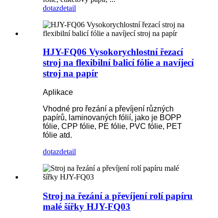
dotaz
detail
HJY-FQ06 Vysokorychlostní řezací
stroj na flexibilní balicí fólie a navíjecí
stroj na papír
Aplikace
Vhodné pro řezání a převíjení různých
papírů, laminovaných fólií, jako je BOPP
fólie, CPP fólie, PE fólie, PVC fólie, PET
fólie atd.
dotaz
detail
Stroj na řezání a převíjení rolí papíru
malé šířky HJY-FQ03