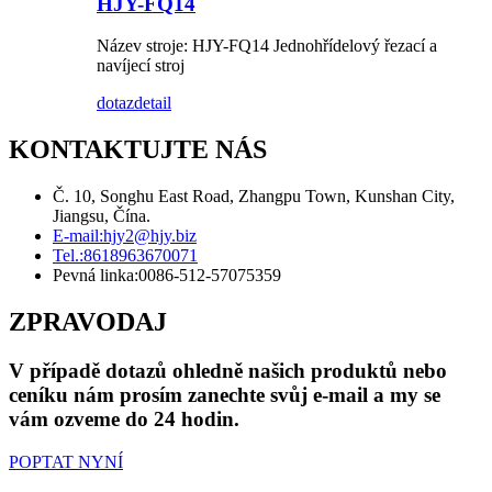
HJY-FQ14
Název stroje: HJY-FQ14 Jednohřídelový řezací a
navíjecí stroj
dotaz
detail
KONTAKTUJTE NÁS
Č. 10, Songhu East Road, Zhangpu Town, Kunshan City,
Jiangsu, Čína.
E-mail:
hjy2@hjy.biz
Tel.:
8618963670071
Pevná linka:
0086-512-57075359
ZPRAVODAJ
V případě dotazů ohledně našich produktů nebo
ceníku nám prosím zanechte svůj e-mail a my se
vám ozveme do 24 hodin.
POPTAT NYNÍ