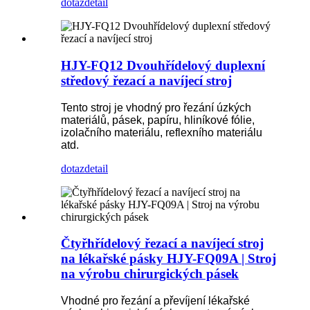
dotaz
detail
HJY-FQ12 Dvouhřídelový duplexní
středový řezací a navíjecí stroj
Tento stroj je vhodný pro řezání úzkých
materiálů, pásek, papíru, hliníkové fólie,
izolačního materiálu, reflexního materiálu
atd.
dotaz
detail
Čtyřhřídelový řezací a navíjecí stroj
na lékařské pásky HJY-FQ09A | Stroj
na výrobu chirurgických pásek
Vhodné pro řezání a převíjení lékařské