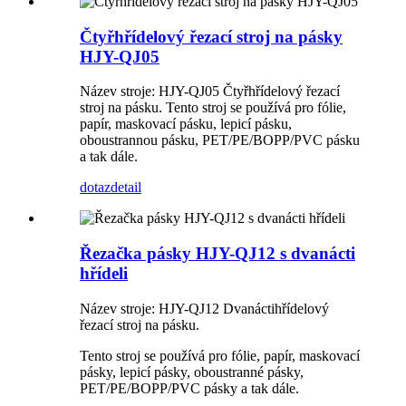
Čtyřhřídelový řezací stroj na pásky
HJY-QJ05
Název stroje: HJY-QJ05 Čtyřhřídelový řezací
stroj na pásku. Tento stroj se používá pro fólie,
papír, maskovací pásku, lepicí pásku,
oboustrannou pásku, PET/PE/BOPP/PVC pásku
a tak dále.
dotaz
detail
Řezačka pásky HJY-QJ12 s dvanácti
hřídeli
Název stroje: HJY-QJ12 Dvanáctihřídelový
řezací stroj na pásku.
Tento stroj se používá pro fólie, papír, maskovací
pásky, lepicí pásky, oboustranné pásky,
PET/PE/BOPP/PVC pásky a tak dále.