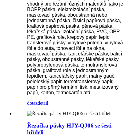
vhodný pro řezání různých materiálů, jako je
BOPP páska, elektroizolační páska,
maskovací páska, oboustranná nebo
jednostranná páska, čisticí papírová páska,
kraftová papírová páska, pěnová páska,
lékařská páska, izolační páska, PVC, OPP,
PE, grafitová role, krepový papír, lepicí
transferové pásky, vinylové polena, vinylová
fólie do auta, tónovací fólie na okna,
maskovací páska, kancelářské pásky, balicí
pásky, oboustranné pásky, lékařské pásky,
polypropylenová páska, termotransferová
páska, grafitová role s jednostranným
lepidlem, kancelářský papír, matný gauč,
pololesklý papír, termotransferový papír,
papír pro přímý termální tisk, metalizovaný
papír, karton, termokartón atd.
dotaz
detail
Řezačka pásky HJY-QJ06 se šesti
hřídeli