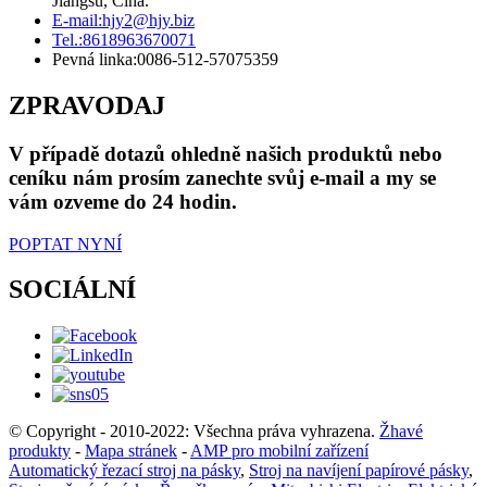
Jiangsu, Čína.
E-mail:
hjy2@hjy.biz
Tel.:
8618963670071
Pevná linka:
0086-512-57075359
ZPRAVODAJ
V případě dotazů ohledně našich produktů nebo
ceníku nám prosím zanechte svůj e-mail a my se
vám ozveme do 24 hodin.
POPTAT NYNÍ
SOCIÁLNÍ
© Copyright - 2010-2022: Všechna práva vyhrazena.
Žhavé
produkty
-
Mapa stránek
-
AMP pro mobilní zařízení
Automatický řezací stroj na pásky
,
Stroj na navíjení papírové pásky
,