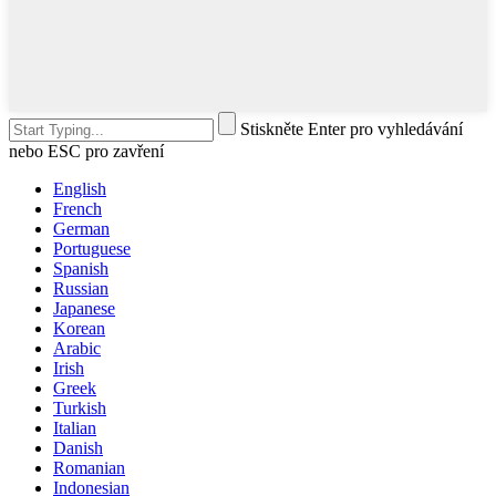
Stiskněte Enter pro vyhledávání
nebo ESC pro zavření
English
French
German
Portuguese
Spanish
Russian
Japanese
Korean
Arabic
Irish
Greek
Turkish
Italian
Danish
Romanian
Indonesian