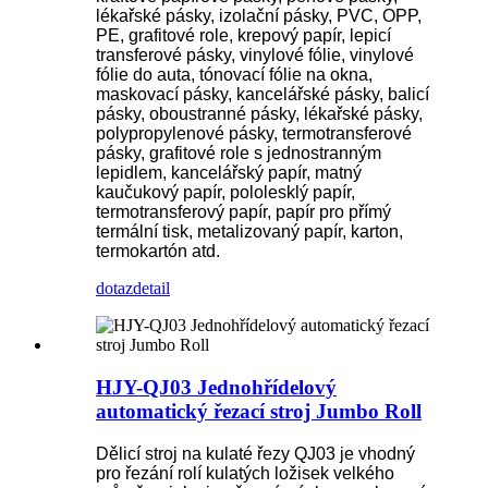
lékařské pásky, izolační pásky, PVC, OPP,
PE, grafitové role, krepový papír, lepicí
transferové pásky, vinylové fólie, vinylové
fólie do auta, tónovací fólie na okna,
maskovací pásky, kancelářské pásky, balicí
pásky, oboustranné pásky, lékařské pásky,
polypropylenové pásky, termotransferové
pásky, grafitové role s jednostranným
lepidlem, kancelářský papír, matný
kaučukový papír, pololesklý papír,
termotransferový papír, papír pro přímý
termální tisk, metalizovaný papír, karton,
termokartón atd.
dotaz
detail
HJY-QJ03 Jednohřídelový
automatický řezací stroj Jumbo Roll
Dělicí stroj na kulaté řezy QJ03 je vhodný
pro řezání rolí kulatých ložisek velkého