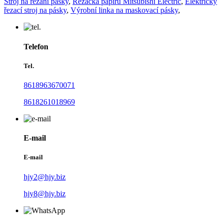
Stroj na řezání pásky
,
Řezačka papíru Mitsubishi Electric
,
Elektrický
řezací stroj na pásky
,
Výrobní linka na maskovací pásky
,
Telefon
Tel.
8618963670071
8618261018969
E-mail
E-mail
hjy2@hjy.biz
hjy8@hjy.biz