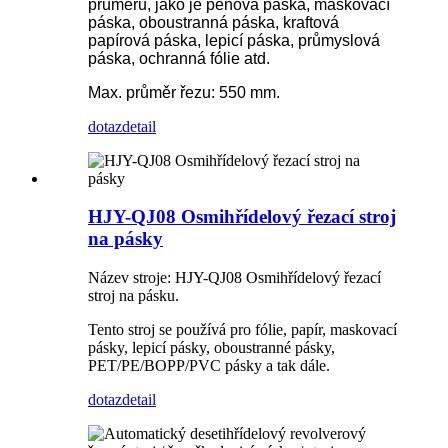
průměru, jako je pěnová páska, maskovací
páska, oboustranná páska, kraftová
papírová páska, lepicí páska, průmyslová
páska, ochranná fólie atd.
Max. průměr řezu: 550 mm.
dotaz
detail
HJY-QJ08 Osmihřídelový řezací stroj
na pásky
Název stroje: HJY-QJ08 Osmihřídelový řezací
stroj na pásku.
Tento stroj se používá pro fólie, papír, maskovací
pásky, lepicí pásky, oboustranné pásky,
PET/PE/BOPP/PVC pásky a tak dále.
dotaz
detail