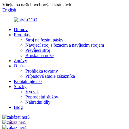
Vítejte na našich webových stránkách!
English
Domov
Produkty
Stroj na řezání pásky
Navíjecí stroj s řezacím a navíjecím strojem
Převíjecí stroj
Bruska na nože
Zprávy
O nás
Prohlídka továrny
Případová studie zákazníka
Kontaktujte nás
Služby
Výcvik
Poprodejní služby
Náhradní díly
Blog