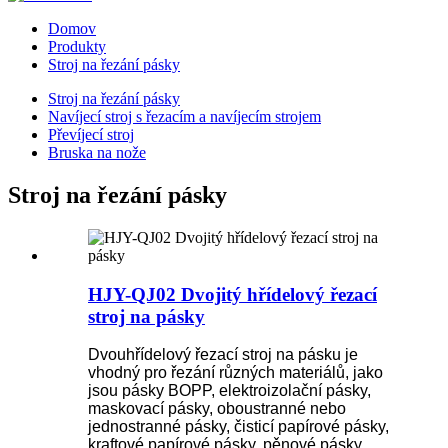
Domov
Produkty
Stroj na řezání pásky
Stroj na řezání pásky
Navíjecí stroj s řezacím a navíjecím strojem
Převíjecí stroj
Bruska na nože
Stroj na řezání pásky
HJY-QJ02 Dvojitý hřídelový řezací
stroj na pásky
Dvouhřídelový řezací stroj na pásku je
vhodný pro řezání různých materiálů, jako
jsou pásky BOPP, elektroizolační pásky,
maskovací pásky, oboustranné nebo
jednostranné pásky, čisticí papírové pásky,
kraftové papírové pásky, pěnové pásky,