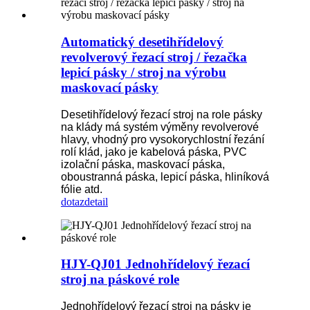
Automatický desetihřídelový
revolverový řezací stroj / řezačka
lepicí pásky / stroj na výrobu
maskovací pásky
Desetihřídelový řezací stroj na role pásky
na klády má systém výměny revolverové
hlavy, vhodný pro vysokorychlostní řezání
rolí klád, jako je kabelová páska, PVC
izolační páska, maskovací páska,
oboustranná páska, lepicí páska, hliníková
fólie atd.
dotaz
detail
HJY-QJ01 Jednohřídelový řezací
stroj na páskové role
Jednohřídelový řezací stroj na pásky je